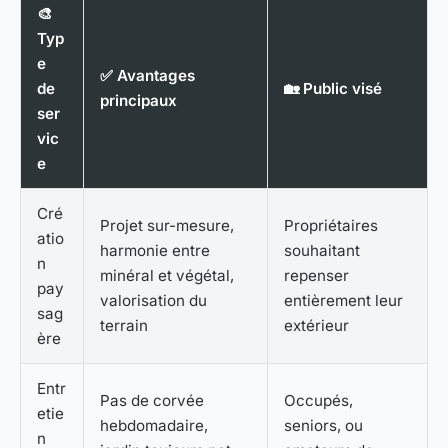
🎨
Typ
e
✅ Avantages
de
🏡 Public visé
principaux
ser
vic
e
Cré
Projet sur-mesure,
Propriétaires
atio
harmonie entre
souhaitant
n
minéral et végétal,
repenser
pay
valorisation du
entièrement leur
sag
terrain
extérieur
ère
Entr
Pas de corvée
Occupés,
etie
hebdomadaire,
seniors, ou
n