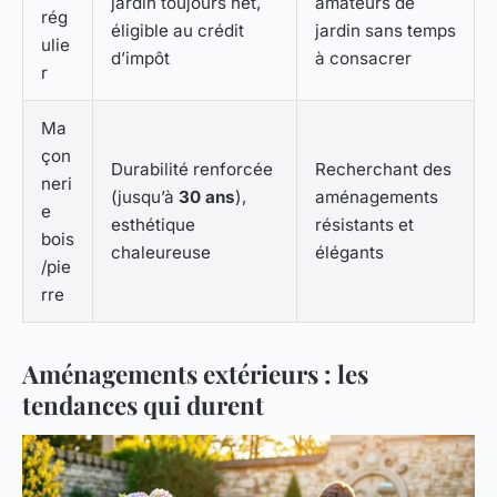
jardin toujours net,
amateurs de
rég
éligible au crédit
jardin sans temps
ulie
d’impôt
à consacrer
r
Ma
çon
Durabilité renforcée
Recherchant des
neri
(jusqu’à
30 ans
),
aménagements
e
esthétique
résistants et
bois
chaleureuse
élégants
/pie
rre
Aménagements extérieurs : les
tendances qui durent