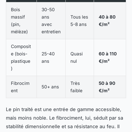
Bois
30-50
massif
ans
Tous les
40 à 80
(pin,
avec
5-8 ans
€/m²
mélèze)
entretien
Composit
e (bois-
25-40
Quasi
60 à 110
plastique
ans
nul
€/m²
)
Fibrocim
Très
50 à 90
50+ ans
ent
faible
€/m²
Le pin traité est une entrée de gamme accessible,
mais moins noble. Le fibrociment, lui, séduit par sa
stabilité dimensionnelle et sa résistance au feu. Il