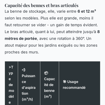
Capacité des bennes et bras articulés
La benne de stockage, elle, varie entre
6 et 12 m³
selon les modèles. Plus elle est grande, moins il
faut retourner se vider - un gain de temps évident.
Le bras articulé, quant à lui, peut atteindre jusqu’à
8
mètres de portée
, avec une rotation à 360°. Un
atout majeur pour les jardins exiguës ou les zones
proches des murs.
>T
💨
yp
📦
Puissan
e
Capac
ce
🎯 Usage
de
ité de
d'aspira
recommandé
mo
benne
tion
dèl
(m³)
(m³/h)
e