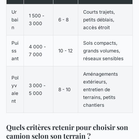
Ur
Courts trajets,
1 500 -
bai
6 - 8
petits déblais,
3 000
n
accès étroit
Pui
Sols compacts,
4 000 -
ss
10 - 12
grands volumes,
7 000
ant
réseaux sensibles
Aménagements
Pol
extérieurs,
yv
3 000 -
8 - 10
entretien de
ale
5 000
terrains, petits
nt
chantiers
Quels critères retenir pour choisir son
camion selon son terrain ?