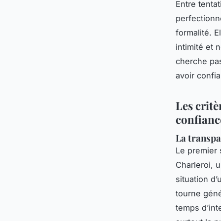
Entre tenta
perfectionn
formalité. 
intimité et 
cherche pas
avoir confia
Les critè
confianc
La transpa
Le premier s
Charleroi, 
situation d
tourne gén
temps d’inte