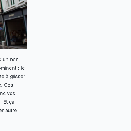
is un bon
minent : le
te à glisser
e. Ces
onc vos
. Et ça
er autre