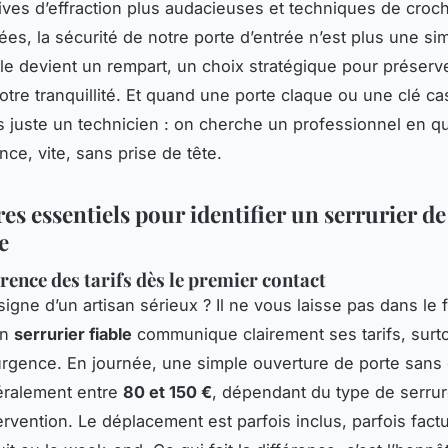
tives d’effraction plus audacieuses et techniques de croc
ées, la sécurité de notre porte d’entrée n’est plus une si
Elle devient un rempart, un choix stratégique pour préserv
notre tranquillité. Et quand une porte claque ou une clé c
 juste un technicien : on cherche un professionnel en qu
nce, vite, sans prise de tête.
res essentiels pour identifier un serrurier de
e
rence des tarifs dès le premier contact
igne d’un artisan sérieux ? Il ne vous laisse pas dans le f
un
serrurier fiable
communique clairement ses tarifs, surt
’urgence. En journée, une simple ouverture de porte sans 
éralement entre
80 et 150 €
, dépendant du type de serrur
rvention. Le déplacement est parfois inclus, parfois factu