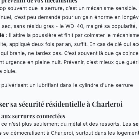
n préventif de vos mécanismes
rop souvent que la serrure, c’est un mécanisme sensible.
nnuel, c’est peu demandé pour un gain énorme en longévit
nt sec, sans résidu gras - le WD-40, malgré sa popularité,
dé
: il attire la poussière et finit par colmater le mécanis
ite, appliqué deux fois par an, suffit. En cas de clé qui a
qui branle, ne tardez pas. C’est souvent là que ça coince 
nt urgence en pleine nuit. Prévenir, c’est mieux que guérir
a pluie.
r sa sécurité résidentielle à Charleroi
 aux serrures connectées
, ce n’est plus seulement du métal et des ressorts. Les
se
s
se démocratisent à Charleroi, surtout dans les logemen