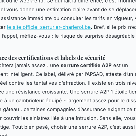
uit ou le week-end. Ce qui fait la différence, c’est l’honnê
el vous donne une estimation claire avant de se déplacer
 assistance immédiate ou consulter les tarifs en vigueur,
ter
le site officiel serrurier-charleroi.be
. Bref, si le prix n’
l’appel, méfiez-vous : le risque de surprise désagréable
e des certifications et labels de sécurité
pètera jamais assez : une
serrure certifiée A2P
est un
nt intelligent. Ce label, délivré par l’APSAD, atteste d’un
éel contre les tentatives d’effraction. Il existe en trois niv
vec une résistance croissante. Une serrure A2P 1 étoile tie
e à un cambrioleur équipé - largement assez pour le diss
le gâteau : certaines compagnies d’assurance exigent ce 
 couvrir les sinistres liés à une intrusion. Sans elle, vou
itige. Tout bien pesé, choisir une serrure A2P, c’est aussi
ent.