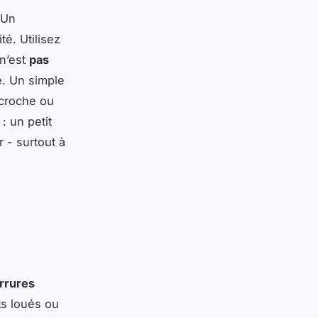
 Un
é. Utilisez
 n’est
pas
me. Un simple
ccroche ou
: un petit
 - surtout à
rrures
ts loués ou