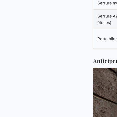
Serrure mu
Serrure A2
étoiles)
Porte blin
Anticiper