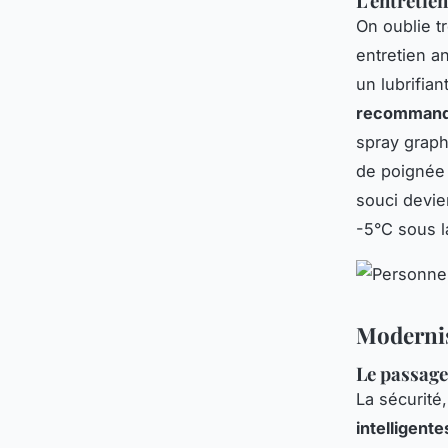
L'entretie
On oublie t
entretien a
un lubrifia
recomman
spray graph
de poignée 
souci devie
-5°C sous l
Modernise
Le passage
La sécurité
intelligente