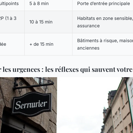
ltipoints
5 à 8 min
Porte d’entrée principale
P (1 à 3
Habitats en zone sensible
10 à 15 min
assurance
Bâtiments à risque, maiso
dée
+ de 15 min
anciennes
 les urgences : les réflexes qui sauvent votre