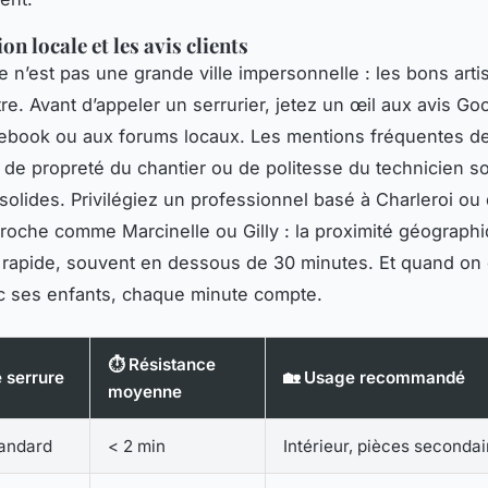
on locale et les avis clients
e n’est pas une grande ville impersonnelle : les bons arti
re. Avant d’appeler un serrurier, jetez un œil aux avis Go
ebook ou aux forums locaux. Les mentions fréquentes d
, de propreté du chantier ou de politesse du technicien s
 solides. Privilégiez un professionnel basé à Charleroi o
che comme Marcinelle ou Gilly : la proximité géographiq
 rapide, souvent en dessous de 30 minutes. Et quand on
c ses enfants, chaque minute compte.
⏱️ Résistance
 serrure
🏡 Usage recommandé
moyenne
tandard
< 2 min
Intérieur, pièces secondai