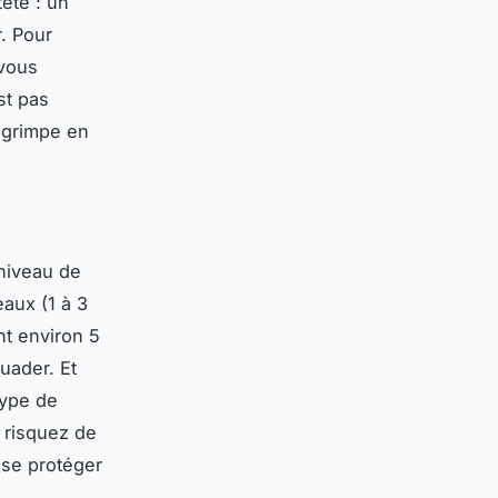
teté : un
. Pour
 vous
est pas
 grimpe en
 niveau de
eaux (1 à 3
nt environ 5
uader. Et
type de
s risquez de
 se protéger