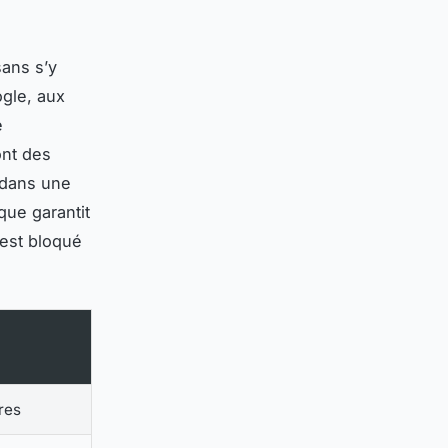
sans s’y
ogle, aux
e
ont des
u dans une
ue garantit
 est bloqué
res