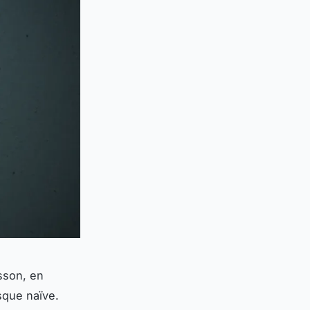
asson, en
sque naïve.