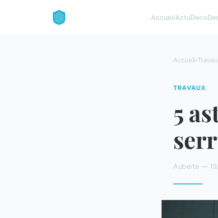
Accueil
Actu
Deco
De
Accueil
›
Travau
TRAVAUX
5 as
serr
Auberte — 19