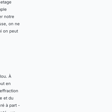
hetage
mple
er notre
asse, on ne
i on peut
lou. À
out en
effraction
e et du
ré à part -