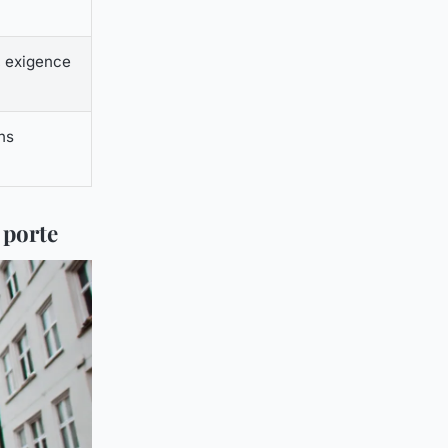
, exigence
ns
 porte