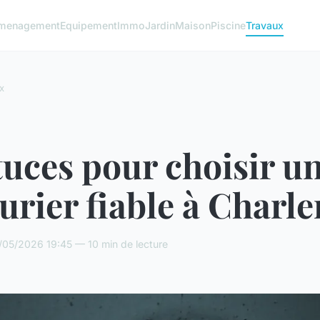
menagement
Equipement
Immo
Jardin
Maison
Piscine
Travaux
x
tuces pour choisir u
urier fiable à Charle
/05/2026 19:45 — 10 min de lecture