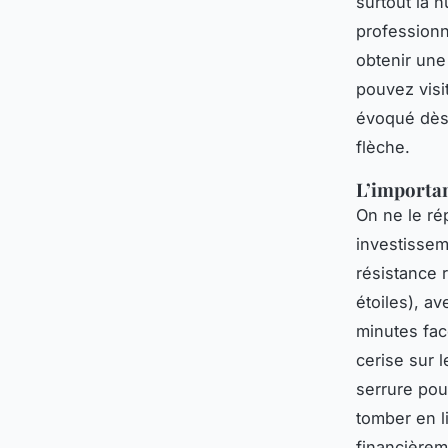
surtout la n
professionn
obtenir une
pouvez visi
évoqué dès 
flèche.
L’importanc
On ne le ré
investisseme
résistance r
étoiles), a
minutes fac
cerise sur 
serrure pour
tomber en l
financièrem